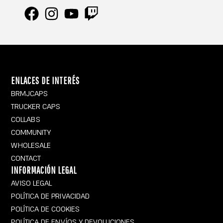
F
I
Y
T
a
n
o
w
c
s
u
i
e
t
t
t
b
a
u
c
ENLACES DE INTERÉS
o
g
b
h
BRMJCAPS
o
r
e
TRUCKER CAPS
k
a
COLLABS
m
COMMUNITY
WHOLESALE
CONTACT
INFORMACIÓN LEGAL
AVISO LEGAL
POLÍTICA DE PRIVACIDAD
POLÍTICA DE COOKIES
POLÍTICA DE ENVÍOS Y DEVOLUCIONES