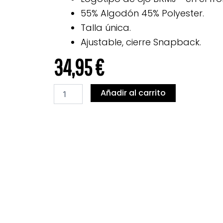
55% Algodón 45% Polyester.
Talla única.
Ajustable, cierre Snapback.
34,95
€
ASPHALT
Añadir al carrito
cantidad