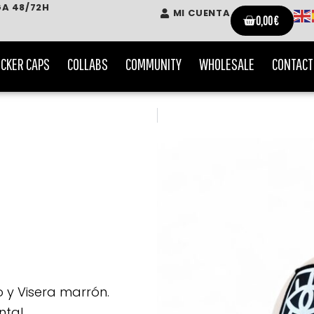
GA 48/72H
MI CUENTA
Cart
0,00
€
CKER CAPS
COLLABS
COMMUNITY
WHOLESALE
CONTACT
do y Visera marrón.
ntal.