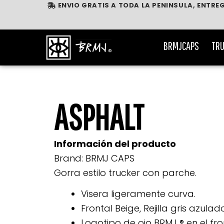
ENVIO GRATIS A TODA LA PENINSULA, ENTRE
Ir
al
contenido
BRMJCAPS
TRU
ASPHALT
Información del producto
Brand:
BRMJ CAPS
Gorra estilo trucker con parche.
Visera ligeramente curva.
Frontal Beige, Rejilla gris azula
Logotipo de ojo BRMJ ® en el fro