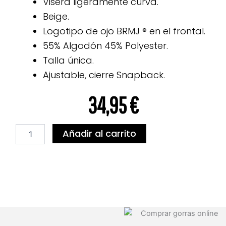
Visera ligeramente curva.
Beige.
Logotipo de ojo
BRMJ
®
en el frontal.
55% Algodón 45% Polyester.
Talla única.
Ajustable, cierre Snapback.
34,95
€
SAND
Añadir al carrito
cantidad