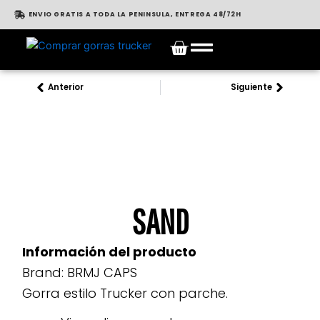
Ir
ENVIO GRATIS A TODA LA PENINSULA, ENTREGA 48/72H
al
Cart
contenido
Anterior
Siguiente
Prev
Next
SAND
Información del producto
Brand:
BRMJ CAPS
Gorra estilo Trucker con parche.