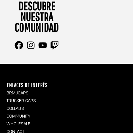
DESCUBRE
NUESTRA
COMUNIDAD
F
I
Y
T
a
n
o
w
c
s
u
i
e
t
t
t
b
a
u
c
ENLACES DE INTERÉS
o
g
b
h
BRMJCAPS
o
r
e
TRUCKER CAPS
k
a
COLLABS
m
COMMUNITY
WHOLESALE
CONTACT